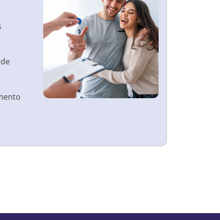
s
 de
mento