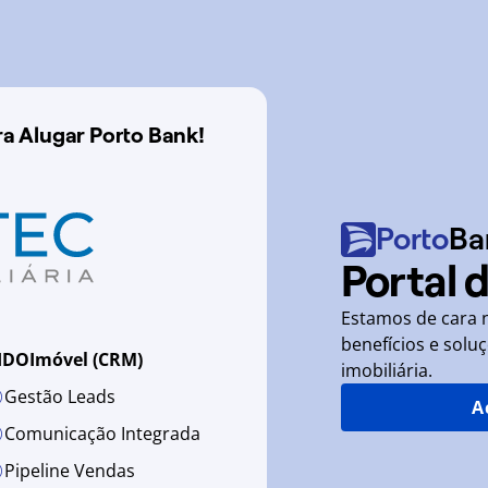
a Alugar Porto Bank!
portoseguro
Porto
Ba
Portal d
Estamos de cara 
benefícios e solu
IDOImóvel (CRM)
imobiliária.
Gestão Leads
A
Comunicação Integrada
Pipeline Vendas