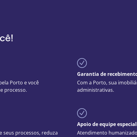
cê!
circlecheck
Garantia de recebiment
 pela Porto e você
Com a Porto, sua imobiliá
e processo.
administrativas.
circlecheck
Apoio de equipe especia
ize seus processos, reduza
Atendimento humanizado 